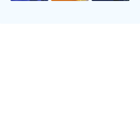
欧冠
03:00
切尔西
皇家马德里
VS
🏆 英超积分榜
#
球队
场次
胜
平
负
积分
1
利物浦
28
20
5
3
65